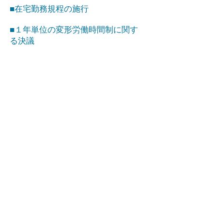
■在宅勤務規程の施行
■１年単位の変形労働時間制に関す
る決議
株式会社インストーク
労働時間等設定改善委員会
ホーム
お問い合せ
個人情報保護方針
事業内容
情報セキュリティ基本方針
地域紹介
会社紹介
会社概要
採用情報
企業方針
職場環境
沿革
職場意識改善運動
アクセス
応募方法